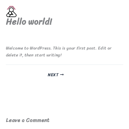
Skip
to
HOLT SAHATHAI FOUNDATION
content
Hello world!
By
admin
/
2 กรกฎาคม 2024
Welcome to WordPress. This is your first post. Edit or
delete it, then start writing!
NEXT
Leave a Comment